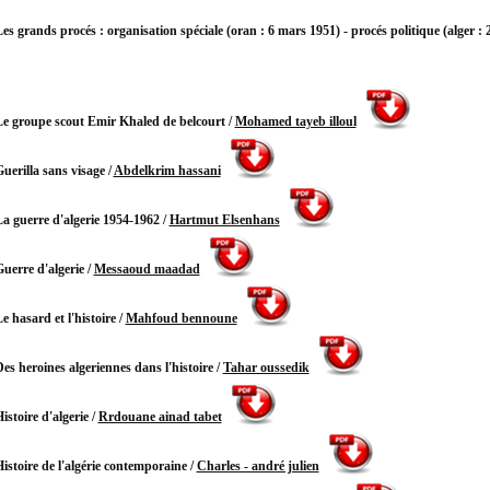
es grands procés : organisation spéciale (oran : 6 mars 1951) - procés politique (alger : 
e groupe scout Emir Khaled de belcourt
/
Mohamed tayeb illoul
uerilla sans visage
/
Abdelkrim hassani
a guerre d'algerie 1954-1962
/
Hartmut Elsenhans
uerre d'algerie
/
Messaoud maadad
e hasard et l'histoire
/
Mahfoud bennoune
es heroines algeriennes dans l'histoire
/
Tahar oussedik
istoire d'algerie
/
Rrdouane ainad tabet
istoire de l'algérie contemporaine
/
Charles - andré julien