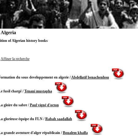
 Algeria
ition of Algerian history books
Affiner la recherche
ormation du sous developpement en algerie
/
Abdellatif benachenhou
e fusil chargé
/
Tenani mustapha
a gloire du sabre
/
Paul vigné d'octon
a glorieuse équipe du FLN
/
Rabah saadallah
a grande aventure d'alger républicain
/
Boualem khalfa