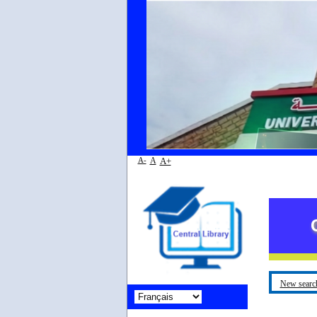
A-
A
A+
Centra
New searc