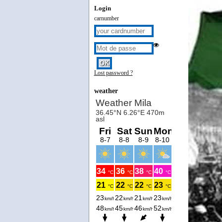
Login
carnumber
Lost password ?
weather