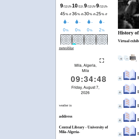
History of
Virtual exhib
meteoblue
F
L
weather in
L
address
L
Central Library - University of
Mila-Algeria-
L