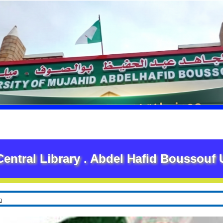
l Library . Abdel Hafid Boussouf Univers
h