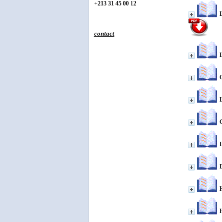
+213 31 45 00 12
L
contact
L
G
L
G
L
D
H
H