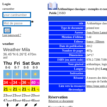
Login
carnumber
Arithmétique classique : exemples et exer
Public
ISBD
title :
Arithmétique class
Type de document :
printed text
Auteur :
Jean-Pierre Lamoi
Lost password ?
Mention d'édition :
1.éd
Editeur :
france : Ellipses
weather
Date de publication :
2012
Nombre de pages :
467p.
Dimensions :
24*17
ISBN (ou autre code) :
978-2-7298-7199
Note général :
arithmétique, logi
Langue :
French (
fre
)
Langu
Indexation :
Résumé :
A travers des thé
concepts de l'arit
Lien vers la ressource
https://opac.univ-
électronique :
Réservation
Réserver ce document