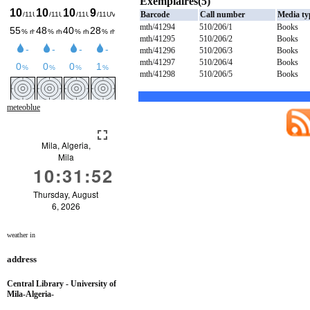
Exemplaires(5)
Barcode
Call number
Media ty
mth/41294
510/206/1
Books
mth/41295
510/206/2
Books
mth/41296
510/206/3
Books
mth/41297
510/206/4
Books
mth/41298
510/206/5
Books
meteoblue
weather in
address
Central Library - University of
Mila-Algeria-